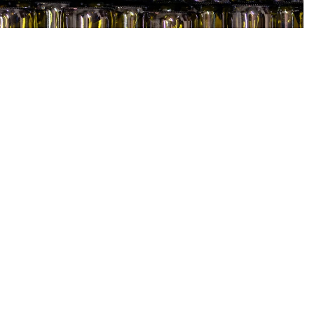
Nos tarifs
* Nos prix s’entendent, en euros, départ cave TTC et par
carton de 12 bouteilles minimum (panachage possible).
* Le coût du transport est à la charge de l’acquéreur. Il varie