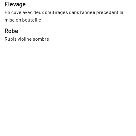
Elevage
En cuve avec deux soutirages dans l'année précédent la
mise en bouteille
Robe
Rubis violine sombre
Le nez
Gourmand, de fruits noirs mûrs (mûres, cassis, bigarot,
griotte, pruneau)
En bouche
Tanins souples et soyeux, belle ampleur en nuance et
suavité
A boire
Chambré, carafé, se marie admirablement avec viandes
rouges, gibiers et fromages de caractère
Degré